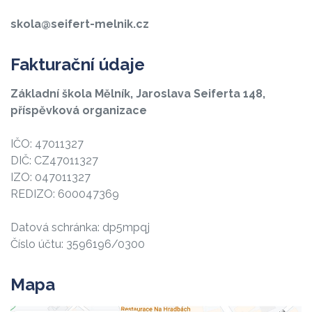
skola@seifert-melnik.cz
Fakturační údaje
Základní škola Mělník, Jaroslava Seiferta 148,
příspěvková organizace
IČO: 47011327
DIČ: CZ47011327
IZO: 047011327
REDIZO: 600047369
Datová schránka: dp5mpqj
Číslo účtu: 3596196/0300
Mapa