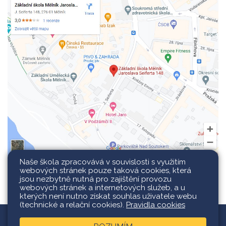
Naše škola zpracovává v souvislosti s využitím
webových stránek pouze taková cookies, která
jsou nezbytně nutná pro zajištění provozu
webových stránek a internetových služeb, a u
kterých není nutno získat souhlas uživatele webu
(technické a relační cookies).
Pravidla cookies
Všechna práva vyhrazena.
Web školy