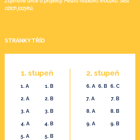
Zajímavé akce a projekty. Pestrá nabídka kroužků. Šest
cizích jazyků.
STRÁNKY TŘÍD
1. stupeň
2. stupeň
1. A
1. B
6. A
6. B
6. C
2. A
2. B
7. A
7. B
3. A
3. B
8. A
8. B
4. A
4. B
9. A
9. B
5. A
5. B