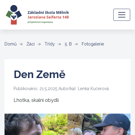
(aktuální)
Domů
Žáci
Třídy
5. B
Fotogalerie
Den Země
Publikováno: 21.5.2025 Autor(ka): Lenka Kučerová
Lhotka, skalní obydlí