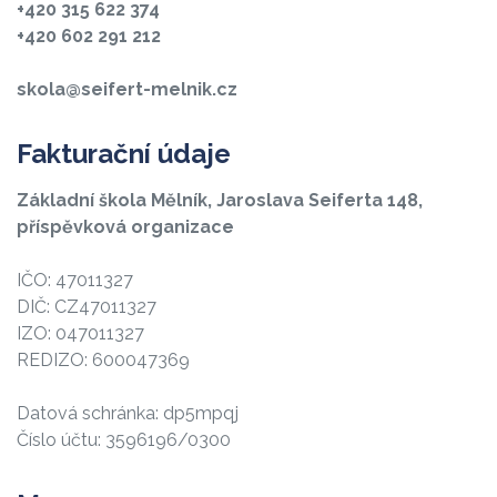
+420 315 622 374
+420 602 291 212
skola@seifert-melnik.cz
Fakturační údaje
Základní škola Mělník, Jaroslava Seiferta 148,
příspěvková organizace
IČO: 47011327
DIČ: CZ47011327
IZO: 047011327
REDIZO: 600047369
Datová schránka: dp5mpqj
Číslo účtu: 3596196/0300