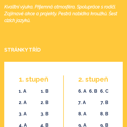
Kvalitní výuka. Příjemná atmosféra. Spolupráce s rodiči.
Zajímavé akce a projekty. Pestrá nabídka kroužků. Šest
cizích jazyků.
STRÁNKY TŘÍD
1. stupeň
2. stupeň
1. A
1. B
6. A
6. B
6. C
2. A
2. B
7. A
7. B
3. A
3. B
8. A
8. B
4. A
4. B
9. A
9. B