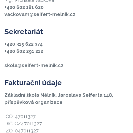
Mgr. Michaela Vacková
+420 602 181 620
vackovam@seifert-melnik.cz
Sekretariát
+420 315 622 374
+420 602 291 212
skola@seifert-melnik.cz
Fakturační údaje
Základní škola Mělník, Jaroslava Seiferta 148,
příspěvková organizace
IČO: 47011327
DIČ: CZ47011327
IZO: 047011327