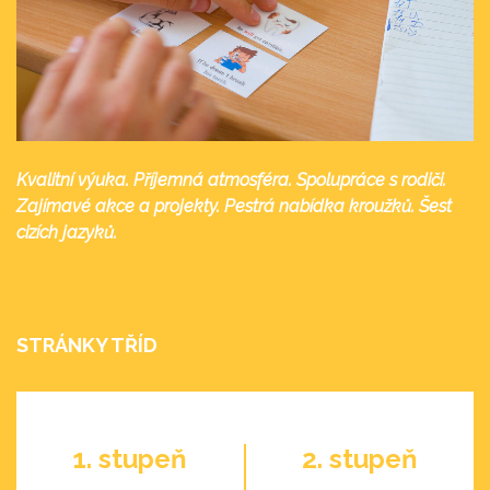
Kvalitní výuka. Příjemná atmosféra. Spolupráce s rodiči.
Zajímavé akce a projekty. Pestrá nabídka kroužků. Šest
cizích jazyků.
STRÁNKY TŘÍD
1. stupeň
2. stupeň