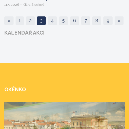
11.5.2026 – Klára Sieglová
«
1
2
3
4
5
6
7
8
9
»
KALENDÁŘ AKCÍ
OKÉNKO