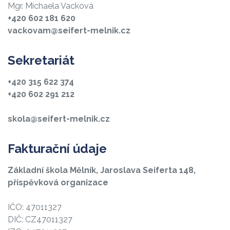
Mgr. Michaela Vacková
+420 602 181 620
vackovam@seifert-melnik.cz
Sekretariát
+420 315 622 374
+420 602 291 212
skola@seifert-melnik.cz
Fakturační údaje
Základní škola Mělník, Jaroslava Seiferta 148,
příspěvková organizace
IČO: 47011327
DIČ: CZ47011327