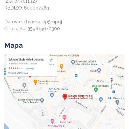
IZO: 047011327
REDIZO: 600047369
Datová schránka: dp5mpqj
Číslo účtu: 3596196/0300
Mapa