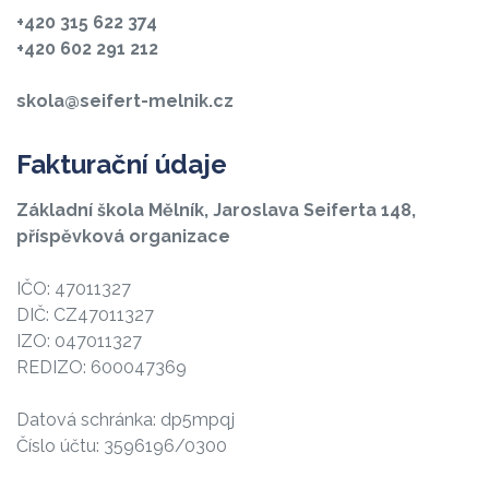
+420 315 622 374
+420 602 291 212
skola@seifert-melnik.cz
Fakturační údaje
Základní škola Mělník, Jaroslava Seiferta 148,
příspěvková organizace
IČO: 47011327
DIČ: CZ47011327
IZO: 047011327
REDIZO: 600047369
Datová schránka: dp5mpqj
Číslo účtu: 3596196/0300