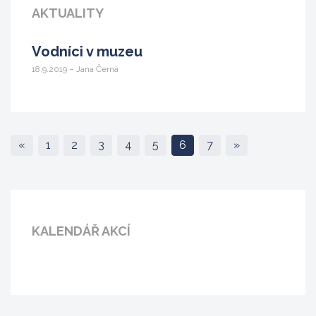
AKTUALITY
Vodníci v muzeu
18.9.2019 – Jana Černá
«
1
2
3
4
5
6
7
»
KALENDÁŘ AKCÍ