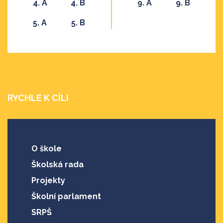
4. A
4. B
9. A
9. B
5. A
5. B
RYCHLE K CÍLI
O škole
Školská rada
Projekty
Školní parlament
SRPŠ