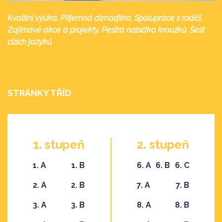
Kvalitní výuka. Příjemná atmosféra. Spolupráce s rodiči.
Zajímavé akce a projekty. Pestrá nabídka kroužků. Šest
cizích jazyků.
STRÁNKY TŘÍD
1. stupeň
2. stupeň
1. A
1. B
6. A
6. B
6. C
2. A
2. B
7. A
7. B
3. A
3. B
8. A
8. B