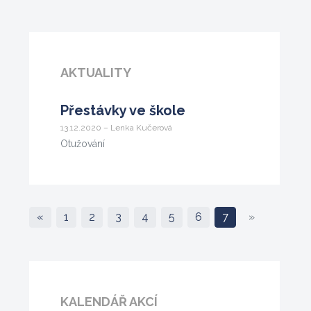
AKTUALITY
Přestávky ve škole
13.12.2020 – Lenka Kučerová
Otužování
«
1
2
3
4
5
6
7
»
KALENDÁŘ AKCÍ