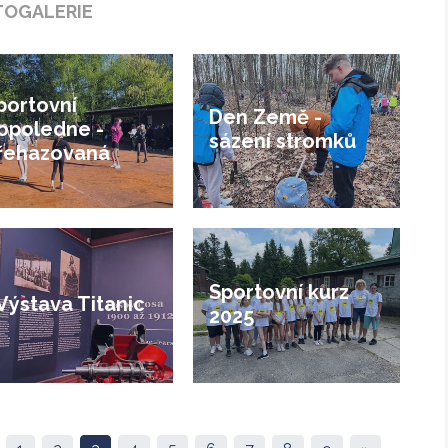
TOGALERIE
portovní
Den Země -
opoledne -
sázení stromků
řehazovaná
Sportovní kurz
Výstava Titanic
2025