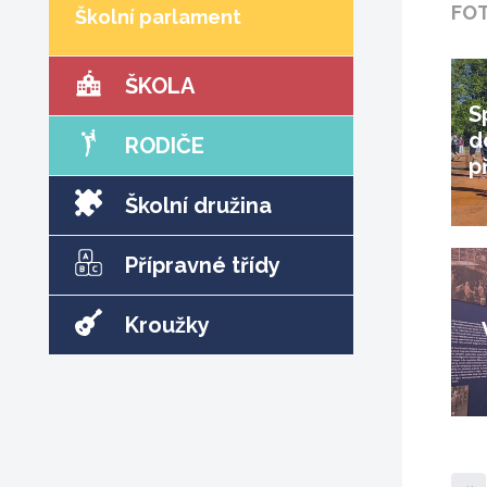
FO
Školní parlament
ŠKOLA
S
d
RODIČE
p
Školní družina
Přípravné třídy
Kroužky