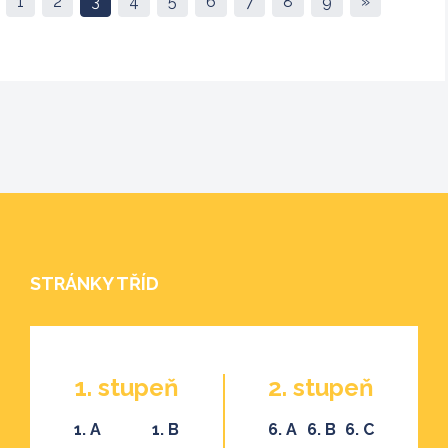
1
2
3
4
5
6
7
8
9
»
STRÁNKY TŘÍD
1. stupeň
2. stupeň
1. A
1. B
6. A
6. B
6. C