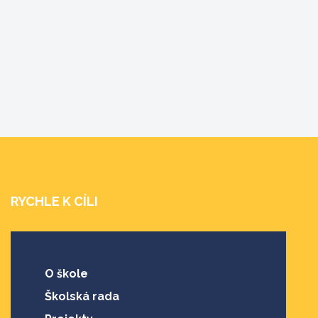
RYCHLE K CÍLI
O škole
Školská rada