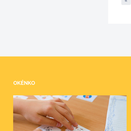
«
OKÉNKO