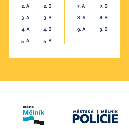
2. A
2. B
7. A
7. B
3. A
3. B
8. A
8. B
4. A
4. B
9. A
9. B
5. A
5. B