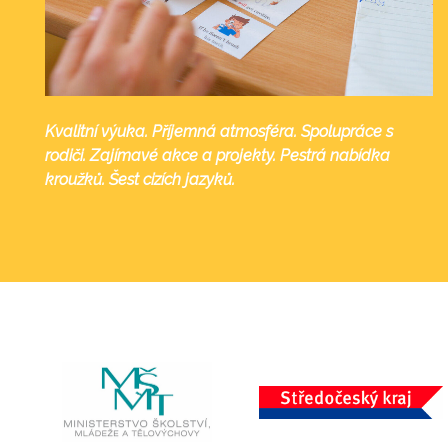
Kvalitní výuka. Příjemná atmosféra. Spolupráce s
rodiči. Zajímavé akce a projekty. Pestrá nabídka
kroužků. Šest cizích jazyků.