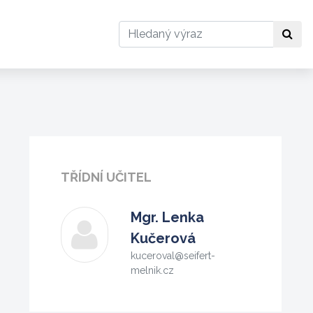
Hledat
Hle
TŘÍDNÍ UČITEL
Mgr.
Lenka
Kučerová
kuceroval@seifert-
melnik.cz