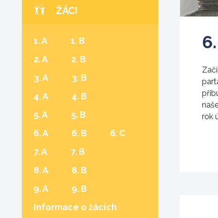
ŽÁCI
6
1. A
1. B
2. A
2. B
Začí
3. A
3. B
part
přib
4. A
4. B
naše
5. A
5. B
rok 
(aktuální)
6. A
6. B
6. C
7. A
7. B
8. A
8. B
9. A
9. B
Informace o žácích