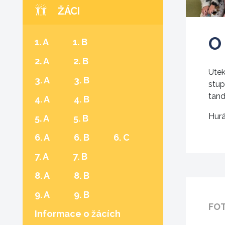
ŽÁCI
O 
1. A
1. B
2. A
2. B
Utek
3. A
3. B
stup
tand
4. A
4. B
Hurá
(aktuální)
5. A
5. B
6. A
6. B
6. C
7. A
7. B
8. A
8. B
9. A
9. B
FO
Informace o žácích