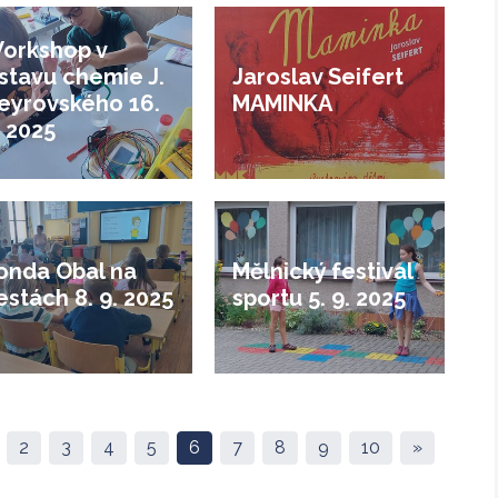
orkshop v
stavu chemie J.
Jaroslav Seifert
eyrovského 16.
MAMINKA
. 2025
onda Obal na
Mělnický festival
estách 8. 9. 2025
sportu 5. 9. 2025
2
3
4
5
6
7
8
9
10
»