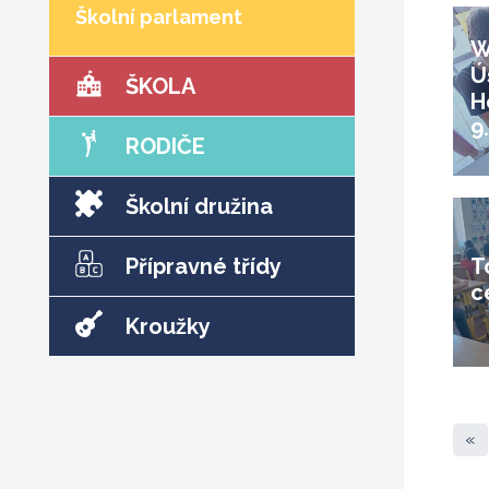
Školní parlament
W
Ú
ŠKOLA
H
9
RODIČE
Školní družina
Přípravné třídy
T
c
Kroužky
«