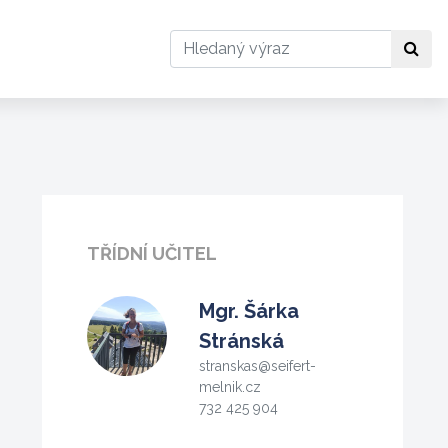
Hledat
Hle
TŘÍDNÍ UČITEL
Mgr.
Šárka
Stránská
stranskas@seifert-
melnik.cz
732 425 904