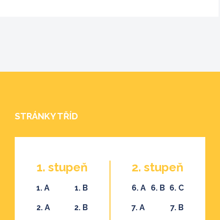
STRÁNKY TŘÍD
1. stupeň
2. stupeň
1. A
1. B
6. A
6. B
6. C
2. A
2. B
7. A
7. B