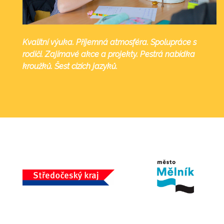
Kvalitní výuka. Příjemná atmosféra. Spolupráce s
rodiči. Zajímavé akce a projekty. Pestrá nabídka
kroužků. Šest cizích jazyků.