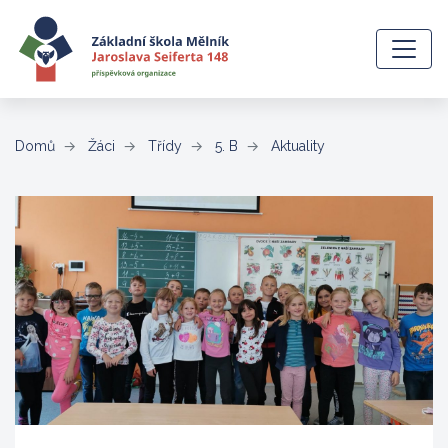
(aktuální)
Domů
Žáci
Třídy
5. B
Aktuality