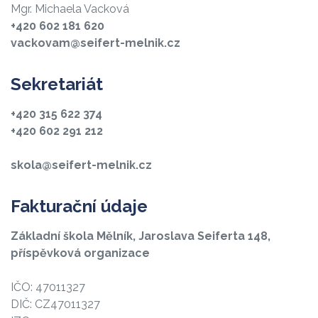
Mgr. Michaela Vacková
+420 602 181 620
vackovam@seifert-melnik.cz
Sekretariát
+420 315 622 374
+420 602 291 212
skola@seifert-melnik.cz
Fakturační údaje
Základní škola Mělník, Jaroslava Seiferta 148,
příspěvková organizace
IČO: 47011327
DIČ: CZ47011327