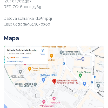
IZO: 047011327
REDIZO: 600047369
Datová schránka: dp5mpqj
Číslo účtu: 3596196/0300
Mapa